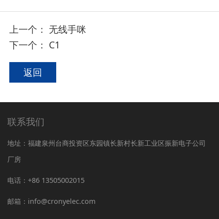
上一个：
无线手咪
下一个：
C1
返回
联系我们
地址：福建泉州台商投资区东园镇长新村长新工业区振新电子公司
厂房
电话：+86 13505002015
邮箱：info@cronyelec.com